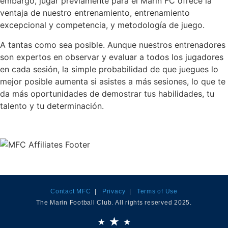
embargo, jugar previamente para el Marin FC ofrece la
ventaja de nuestro entrenamiento, entrenamiento
excepcional y competencia, y metodología de juego.
A tantas como sea posible. Aunque nuestros entrenadores
son expertos en observar y evaluar a todos los jugadores
en cada sesión, la simple probabilidad de que juegues lo
mejor posible aumenta si asistes a más sesiones, lo que te
da más oportunidades de demostrar tus habilidades, tu
talento y tu determinación.
Contact MFC
|
Privacy
|
Terms of Use
The Marin Football Club. All rights reserved 2025.