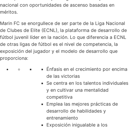
nacional con oportunidades de ascenso basadas en
méritos.
Marin FC se enorgullece de ser parte de la Liga Nacional
de Clubes de Elite (ECNL), la plataforma de desarrollo de
fútbol juvenil líder en la nación. Lo que diferencia a ECNL
de otras ligas de fútbol es el nivel de competencia, la
exposición del jugador y el modelo de desarrollo que
proporciona:
Énfasis en el crecimiento por encima
de las victorias
Se centra en los talentos individuales
y en cultivar una mentalidad
competitiva
Emplea las mejores prácticas de
desarrollo de habilidades y
entrenamiento
Exposición inigualable a los